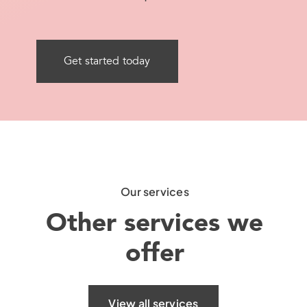
Get started today
Our services
Other services we
offer
View all services