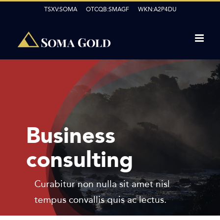
Skip
TSXV:SOMA OTCQB:SMAGF WKN:A2P4DU
to
content
Business
consulting
Curabitur non nulla sit amet nisl
tempus convallis quis ac lectus.